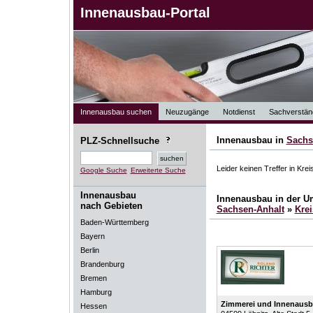
Innenausbau-Portal
Innenausbau suchen
Neuzugänge
Notdienst
Sachverstän
Innenausbau in
Sachs
PLZ-Schnellsuche
Leider keinen Treffer in Kre
Google Suche
Erweiterte Suche
Innenausbau
Innenausbau in der 
nach Gebieten
Sachsen-Anhalt
»
Kre
Baden-Württemberg
Bayern
Berlin
Brandenburg
Bremen
Hamburg
Zimmerei und Innenausb
Hessen