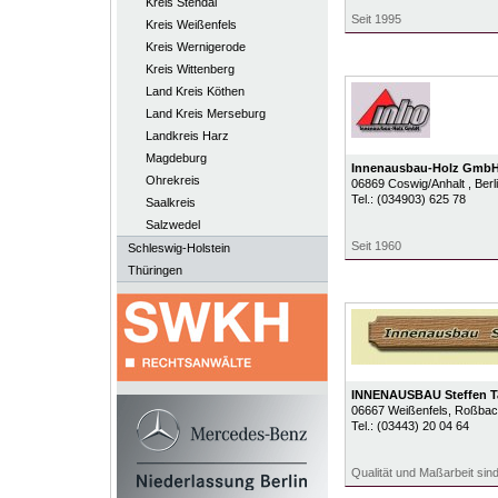
Kreis Stendal
Seit 1995
Kreis Weißenfels
Kreis Wernigerode
Kreis Wittenberg
Land Kreis Köthen
Land Kreis Merseburg
Landkreis Harz
Magdeburg
Innenausbau-Holz Gmb
Ohrekreis
06869
Coswig/Anhalt
, Ber
Tel.:
(034903) 625 78
Saalkreis
Salzwedel
Seit 1960
Schleswig-Holstein
Thüringen
INNENAUSBAU Steffen T
06667
Weißenfels
, Roßbach
Tel.:
(03443) 20 04 64
Qualität und Maßarbeit sind