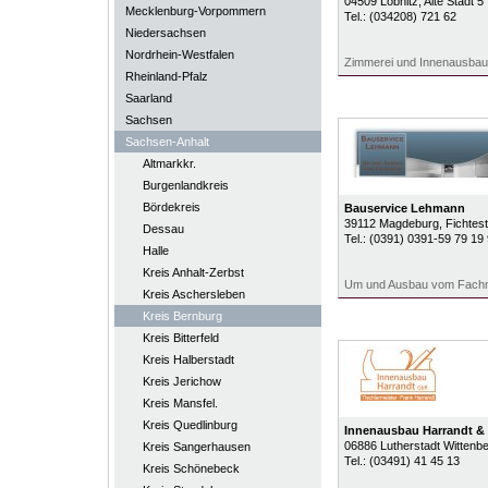
04509
Löbnitz
, Alte Stadt 5
Mecklenburg-Vorpommern
Tel.:
(034208) 721 62
Niedersachsen
Nordrhein-Westfalen
Zimmerei und Innenausbau
Rheinland-Pfalz
Saarland
Sachsen
Sachsen-Anhalt
Altmarkkr.
Burgenlandkreis
Bördekreis
Bauservice Lehmann
39112
Magdeburg
, Fichtes
Dessau
Tel.:
(0391) 0391-59 79 19
Halle
Kreis Anhalt-Zerbst
Um und Ausbau vom Fach
Kreis Aschersleben
Kreis Bernburg
Kreis Bitterfeld
Kreis Halberstadt
Kreis Jerichow
Kreis Mansfel.
Kreis Quedlinburg
Innenausbau Harrandt &
06886
Lutherstadt Wittenb
Kreis Sangerhausen
Tel.:
(03491) 41 45 13
Kreis Schönebeck