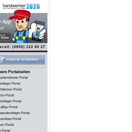
ere Portalseiten
unternehmer-Portal
enleger-Portal
hdecker-Portal
tro-Portal
senleger-Portal
aBau-Portal
aeudereiniger-Portal
uestbau-Portal
ser-Portal
-Portal