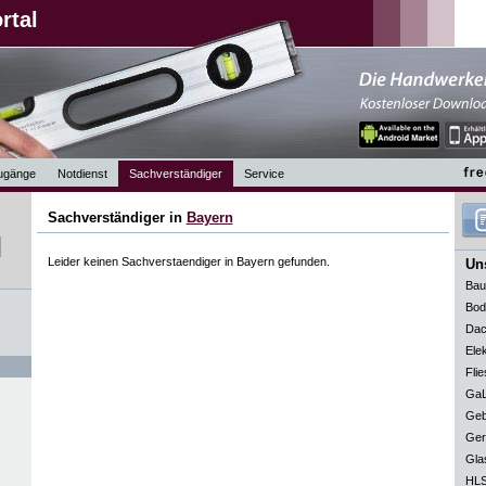
rtal
ugänge
Notdienst
Sachverständiger
Service
Sachverständiger in
Bayern
Leider keinen Sachverstaendiger in Bayern gefunden.
Uns
Bau
Bod
Dac
Elek
Flie
GaL
Geb
Ger
Gla
HLS