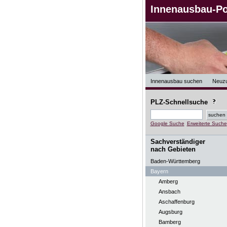
Innenausbau-Po
Innenausbau suchen
Neuz
PLZ-Schnellsuche
Google Suche
Erweiterte Suche
Sachverständiger
nach Gebieten
Baden-Württemberg
Bayern
Amberg
Ansbach
Aschaffenburg
Augsburg
Bamberg