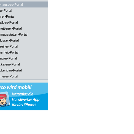
enausbau-Portal
er-Portal
rer-Portal
llbau-Portal
ettleger-Portal
mausstatter-Portal
losser-Portal
reiner-Portal
erheit-Portal
ngler-Portal
ckateur-Portal
ckenbau-Portal
merer-Portal