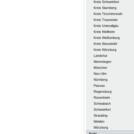
Kreis Schweinfurt
Kreis Starnberg
Kreis Tirschenreuth
Kreis Traunstein
Kreis Unterallgäu
Kreis Weilheim
Kreis Weißenburg
Kreis Wunsiedel
Kreis Würzburg
Landshut
Memmingen
München
Neu-Ulm
Nürnberg
Passau
Regensburg
Rosenheim
Schwabach
Schweinfurt
Straubing
Weiden
Würzburg
Berlin