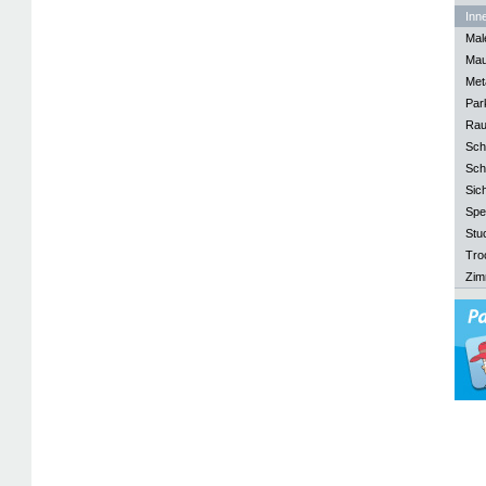
Inn
Mal
Mau
Meta
Park
Rau
Sch
Sch
Sich
Spe
Stu
Tro
Zim