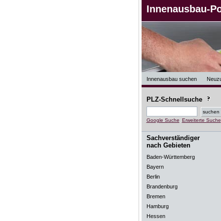
Innenausbau-Po
Innenausbau suchen
Neuz
PLZ-Schnellsuche
Google Suche
Erweiterte Suche
Sachverständiger
nach Gebieten
Baden-Württemberg
Bayern
Berlin
Brandenburg
Bremen
Hamburg
Hessen