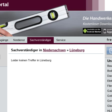
rtal
ugänge
Notdienst
Sachverständiger
Service
Sachverständiger in
Niedersachsen
»
Lüneburg
Leider keinen Treffer in Lüneburg
Uns
Bau
Bod
Dac
Elek
Flie
GaL
Geb
Ger
Gla
HLS