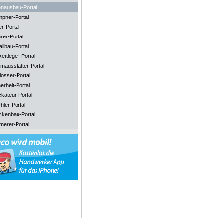
enausbau-Portal
mpner-Portal
er-Portal
rer-Portal
llbau-Portal
ettleger-Portal
mausstatter-Portal
losser-Portal
erheit-Portal
ckateur-Portal
hler-Portal
ckenbau-Portal
merer-Portal