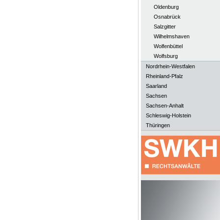
Oldenburg
Osnabrück
Salzgitter
Wilhelmshaven
Wolfenbüttel
Wolfsburg
Nordrhein-Westfalen
Rheinland-Pfalz
Saarland
Sachsen
Sachsen-Anhalt
Schleswig-Holstein
Thüringen