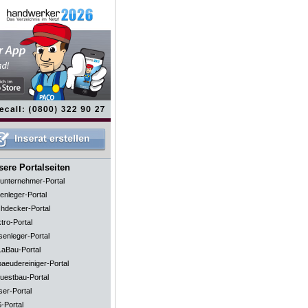
ere Portalseiten
unternehmer-Portal
enleger-Portal
hdecker-Portal
tro-Portal
senleger-Portal
aBau-Portal
aeudereiniger-Portal
uestbau-Portal
ser-Portal
-Portal