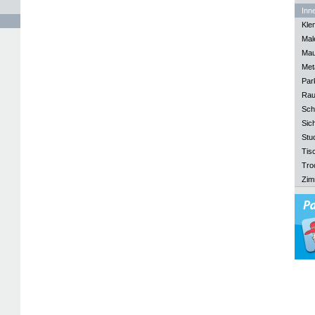
Inn
Kle
Mal
Mau
Meta
Park
Rau
Sch
Sich
Stu
Tisc
Tro
Zim