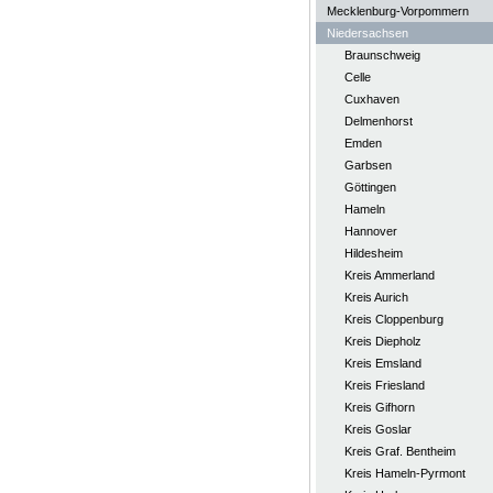
Mecklenburg-Vorpommern
Niedersachsen
Braunschweig
Celle
Cuxhaven
Delmenhorst
Emden
Garbsen
Göttingen
Hameln
Hannover
Hildesheim
Kreis Ammerland
Kreis Aurich
Kreis Cloppenburg
Kreis Diepholz
Kreis Emsland
Kreis Friesland
Kreis Gifhorn
Kreis Goslar
Kreis Graf. Bentheim
Kreis Hameln-Pyrmont