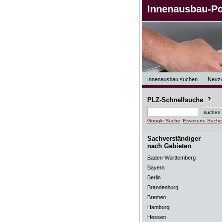
Innenausbau-Po
Innenausbau suchen
Neuz
PLZ-Schnellsuche
Google Suche
Erweiterte Suche
Sachverständiger
nach Gebieten
Baden-Württemberg
Bayern
Berlin
Brandenburg
Bremen
Hamburg
Hessen