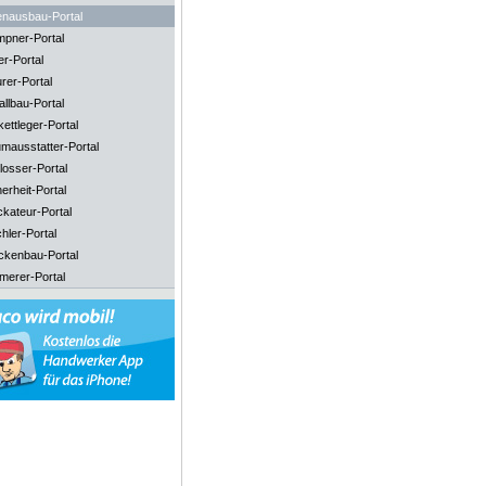
enausbau-Portal
mpner-Portal
er-Portal
rer-Portal
llbau-Portal
ettleger-Portal
mausstatter-Portal
losser-Portal
erheit-Portal
ckateur-Portal
hler-Portal
ckenbau-Portal
merer-Portal