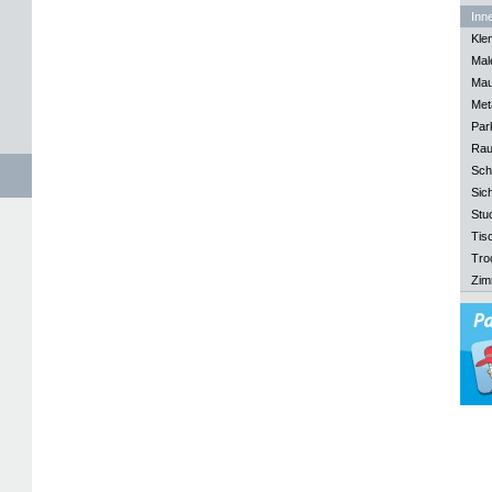
Inn
Kle
Mal
Mau
Meta
Park
Rau
Sch
Sich
Stu
Tisc
Tro
Zim