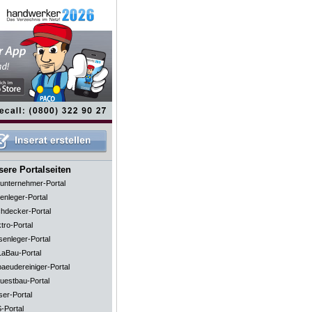
ere Portalseiten
unternehmer-Portal
enleger-Portal
hdecker-Portal
tro-Portal
senleger-Portal
aBau-Portal
aeudereiniger-Portal
uestbau-Portal
ser-Portal
-Portal