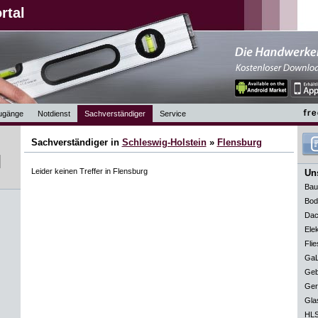
rtal
ugänge
Notdienst
Sachverständiger
Service
Sachverständiger in
Schleswig-Holstein
»
Flensburg
Leider keinen Treffer in Flensburg
Uns
Bau
Bod
Dac
Elek
Flie
GaL
Geb
Ger
Gla
HLS