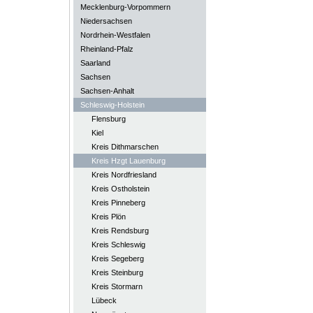
Mecklenburg-Vorpommern
Niedersachsen
Nordrhein-Westfalen
Rheinland-Pfalz
Saarland
Sachsen
Sachsen-Anhalt
Schleswig-Holstein
Flensburg
Kiel
Kreis Dithmarschen
Kreis Hzgt Lauenburg
Kreis Nordfriesland
Kreis Ostholstein
Kreis Pinneberg
Kreis Plön
Kreis Rendsburg
Kreis Schleswig
Kreis Segeberg
Kreis Steinburg
Kreis Stormarn
Lübeck