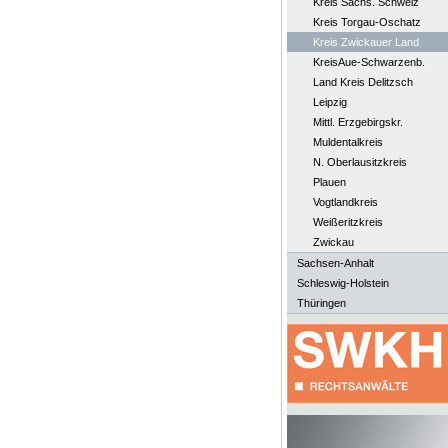
Kreis Sächs. Schweiz
Kreis Torgau-Oschatz
Kreis Zwickauer Land
KreisAue-Schwarzenb.
Land Kreis Delitzsch
Leipzig
Mittl. Erzgebirgskr.
Muldentalkreis
N. Oberlausitzkreis
Plauen
Vogtlandkreis
Weißeritzkreis
Zwickau
Sachsen-Anhalt
Schleswig-Holstein
Thüringen