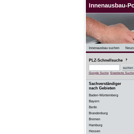
Innenausbau-Po
Innenausbau suchen
Neuz
PLZ-Schnellsuche
Google Suche
Erweiterte Suche
Sachverständiger
nach Gebieten
Baden-Württemberg
Bayern
Berlin
Brandenburg
Bremen
Hamburg
Hessen