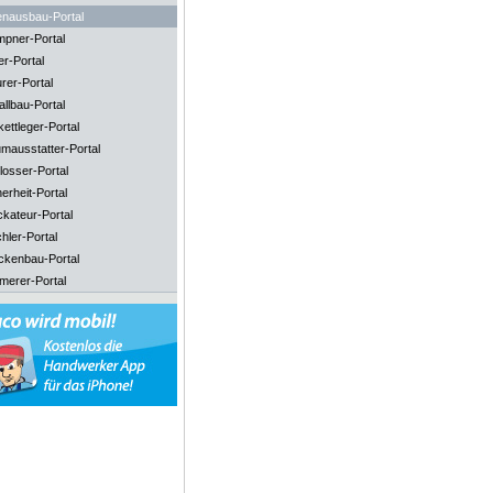
enausbau-Portal
mpner-Portal
er-Portal
rer-Portal
llbau-Portal
ettleger-Portal
mausstatter-Portal
losser-Portal
erheit-Portal
ckateur-Portal
hler-Portal
ckenbau-Portal
merer-Portal