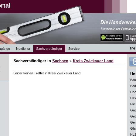
rtal
ugänge
Notdienst
Sachverständiger
Service
Sachverständiger in
Sachsen
»
Kreis Zwickauer Land
Leider keinen Treffer in Kreis Zwickauer Land
Uns
Bau
Bod
Dac
Elek
Flie
GaL
Geb
Ger
Gla
HLS