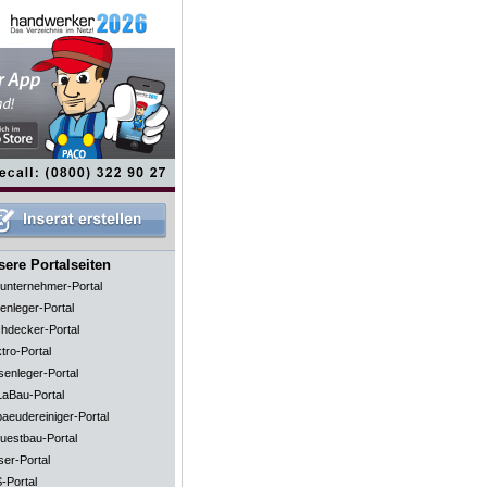
ere Portalseiten
unternehmer-Portal
enleger-Portal
hdecker-Portal
tro-Portal
senleger-Portal
aBau-Portal
aeudereiniger-Portal
uestbau-Portal
ser-Portal
-Portal