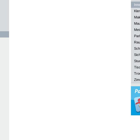
Inn
Kle
Mal
Mau
Meta
Park
Rau
Sch
Sich
Stu
Tisc
Tro
Zim