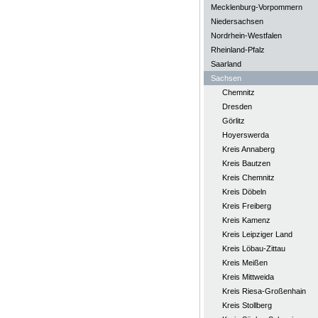
Mecklenburg-Vorpommern
Niedersachsen
Nordrhein-Westfalen
Rheinland-Pfalz
Saarland
Sachsen
Chemnitz
Dresden
Görlitz
Hoyerswerda
Kreis Annaberg
Kreis Bautzen
Kreis Chemnitz
Kreis Döbeln
Kreis Freiberg
Kreis Kamenz
Kreis Leipziger Land
Kreis Löbau-Zittau
Kreis Meißen
Kreis Mittweida
Kreis Riesa-Großenhain
Kreis Stollberg