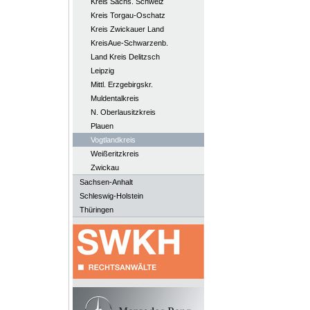
Kreis Sächs. Schweiz
Kreis Torgau-Oschatz
Kreis Zwickauer Land
KreisAue-Schwarzenb.
Land Kreis Delitzsch
Leipzig
Mittl. Erzgebirgskr.
Muldentalkreis
N. Oberlausitzkreis
Plauen
Vogtlandkreis
Weißeritzkreis
Zwickau
Sachsen-Anhalt
Schleswig-Holstein
Thüringen