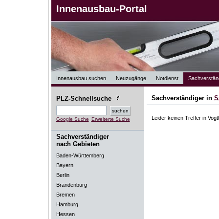
Innenausbau-Portal
Innenausbau suchen
Neuzugänge
Notdienst
Sachverstän
Sachverständiger in
S
PLZ-Schnellsuche
Leider keinen Treffer in Vogt
Google Suche
Erweiterte Suche
Sachverständiger
nach Gebieten
Baden-Württemberg
Bayern
Berlin
Brandenburg
Bremen
Hamburg
Hessen