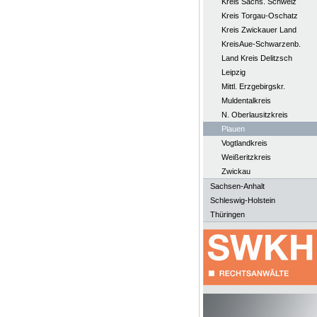
Kreis Sächs. Schweiz
Kreis Torgau-Oschatz
Kreis Zwickauer Land
KreisAue-Schwarzenb.
Land Kreis Delitzsch
Leipzig
Mittl. Erzgebirgskr.
Muldentalkreis
N. Oberlausitzkreis
Plauen
Vogtlandkreis
Weißeritzkreis
Zwickau
Sachsen-Anhalt
Schleswig-Holstein
Thüringen