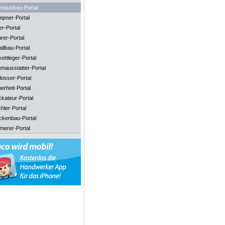
enausbau-Portal
mpner-Portal
er-Portal
rer-Portal
llbau-Portal
ettleger-Portal
mausstatter-Portal
losser-Portal
erheit-Portal
ckateur-Portal
hler-Portal
ckenbau-Portal
merer-Portal