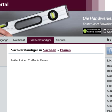
rtal
ugänge
Notdienst
Sachverständiger
Service
Sachverständiger in
Sachsen
»
Plauen
Leider keinen Treffer in Plauen
Uns
Bau
Bod
Dac
Elek
Flie
GaL
Geb
Ger
Gla
HLS