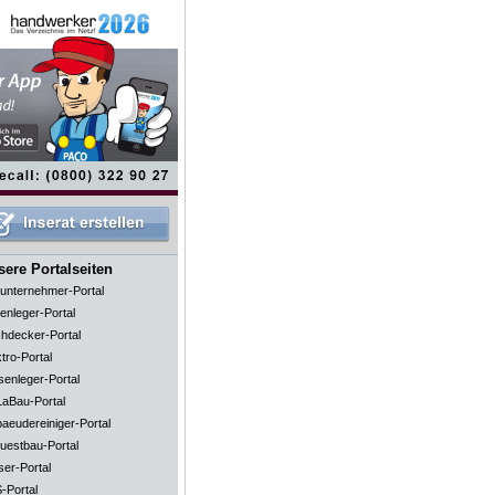
ere Portalseiten
unternehmer-Portal
enleger-Portal
hdecker-Portal
tro-Portal
senleger-Portal
aBau-Portal
aeudereiniger-Portal
uestbau-Portal
ser-Portal
-Portal