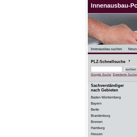
Innenausbau-Po
Innenausbau suchen
Neuz
PLZ-Schnellsuche
Google Suche
Erweiterte Suche
Sachverständiger
nach Gebieten
Baden-Württemberg
Bayern
Berlin
Brandenburg
Bremen
Hamburg
Hessen