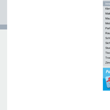
Inn
Kle
Mal
Mau
Meta
Park
Rau
Sch
Sich
Stu
Tisc
Tro
Zim