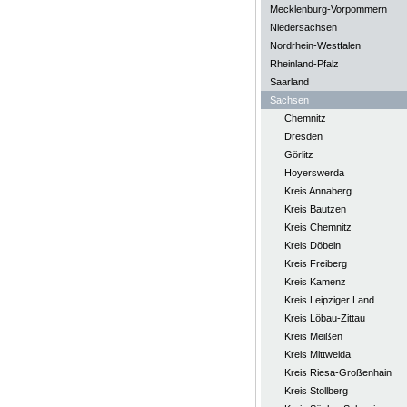
Mecklenburg-Vorpommern
Niedersachsen
Nordrhein-Westfalen
Rheinland-Pfalz
Saarland
Sachsen
Chemnitz
Dresden
Görlitz
Hoyerswerda
Kreis Annaberg
Kreis Bautzen
Kreis Chemnitz
Kreis Döbeln
Kreis Freiberg
Kreis Kamenz
Kreis Leipziger Land
Kreis Löbau-Zittau
Kreis Meißen
Kreis Mittweida
Kreis Riesa-Großenhain
Kreis Stollberg